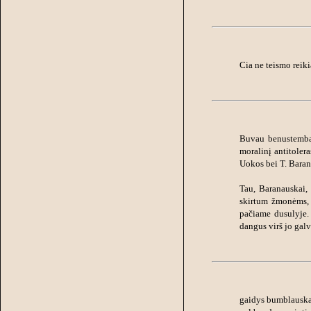
Cia ne teismo reiki
Buvau benustembąs
moralinį antitoler
Uokos bei T. Barana
Tau, Baranauskai,
skirtum žmonėms, 
pačiame dusulyje. 
dangus virš jo galv
gaidys bumblauskas 