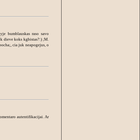
lapyje bumblauskas raso savo
uok dieve koks kgbistas?:) ;M.
pocha;, cia juk neapogejus, o
mentaro autentifikacijai. Ar