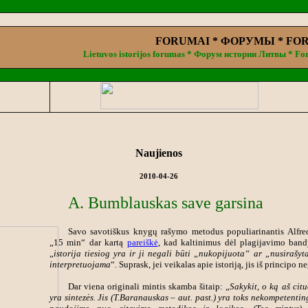
FORUMAI * ФОРУМЫ * FO
Lietuvos istorijos forumas * Форум истории Литвы * For
.
Naujienos
2010-04-26
A. Bumblauskas save garsina
Savo savotiškus knygų rašymo metodus populiarinantis Alfre
„15 min“ dar kartą
pareiškė
, kad kaltinimus dėl plagijavimo band
„
istorija tiesiog yra ir ji negali būti „nukopijuota“ ar „nusirašyta“
interpretuojama
“. Suprask, jei veikalas apie istoriją, jis iš principo n
Dar viena originali mintis skamba šitaip: „
Sakykit, o ką aš cit
yra sintezės. Jis (T.Baranauskas – aut. past.) yra toks nekompetentin