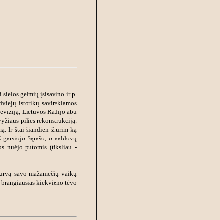
 sielos gelmių įsisavino ir p.
dviejų istorikų savireklamos
leviziją, Lietuvos Radijo abu
yžiaus pilies rekonstrukciją.
. Ir štai šiandien žiūrim ką
 garsiojo Sąrašo, o valdovų
s nuėjo putomis (tiksliau -
 purvą savo mažamečių vaikų
ra brangiausias kiekvieno tėvo