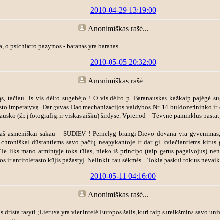
2010-04-29 13:19:00
Anonimiškas
rašė...
a, o psichiatro pazymos - baranas yra baranas
2010-05-05 20:32:00
Anonimiškas
rašė...
, tačiau Jis vis dėlto sugebėjo ! O vis dėlto p. Baranauskas kažkaip pajėgė su
asto imperatyvą. Dar gyvas Dao mechanizacijos valdybos Nr. 14 buldozerininko ir 
usko (žr. į fotografiją ir viskas aišku) širdyse. Vpreriod – Tėvynė paminklus pastaty
 aš asmeniškai sakau – SUDIEV ! Pernelyg brangi Dievo dovana yra gyvenimas,
chroniškai dūstantiems savo pačių neapykantoje ir dar gi kviečiantiems kitus g
Te liks mano atmintyje toks tūlas, nieko iš principo (taip gerus pagalvojus) nen
os ir antitolerasto kūjis pažastyj. Nelinkiu tau sėkmės... Tokia paskui tokius nevaikš
2010-05-11 04:16:00
Anonimiškas
rašė...
drista rasyti ;Lietuva yra vienintelė Europos šalis, kuri taip sureikšmina savo univer