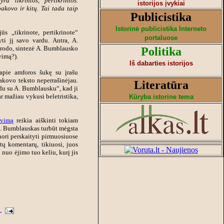
a tikrintos, pertikrintos.
istorijos įvykiai
akovo ir kitų. Tai tada taip
Publicistika
Istorinė publicistika Interneto
ūs „tikrinote, pertikrinote“
portaluose
yti jį savo vardu. Antra, A.
sirodo, sintezė A. Bumblausko
Politika
avimą?).
Iš dabarties istorijos
apie amforos šukę su įrašu
akovo teksto neperrašinėjau.
Literatūra
du su A. Bumblausku“, kad ji
ar mažiau vykusi beletristika,
Kūryba istorine tema
avimą
reikia aiškinti tokiam
A. Bumblauskas turbūt mėgsta
nori perskaityti pirmuosiuose
tų komentarų, tikiuosi, juos
i nuo ėjimo tuo keliu, kurį jis
0