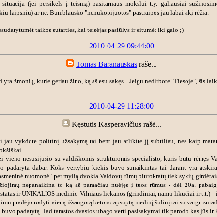
ituacija (jei persikels į teismą) pasitarnaus mokslui t.y. galiausiai sužinosi
kiu laipsniu) ar ne. Bumblausko "nenukopijuotos" pastraipos jau labai akį rėžia.
sudarytumėt taikos sutarties, kai teisėjas pasiūlys ir eitumėt iki galo ;)
2010-04-29 09:44:00
Tomas Baranauskas
rašė...
 yra žmonių, kurie geriau žino, ką aš esu sakęs... Jeigu nedirbote "Tiesoje", šis laik
2010-04-29 11:28:00
Kęstutis Kasperavičius
rašė...
 jau vykdote politinį užsakymą tai bent jau atlikite jį subtiliau, nes kaip mata
okšiškai.
i vieno nesusijusio su valdiškomis struktūromis specialisto, kuris būtų rėmęs 
o padaryta dabar. Koks vertybių kiekis buvo sunaikintas tai darant yra atskira
"asmeninė nuomonė" per mylią dvokia Valdovų rūmų biurokratų tiek sykių girdėtais
džiojimų nepanaikina to ką aš pamačiau nuėjęs į tuos rūmus - dėl 20a. pabaig
statas ir UNIKALIOS medinio Vilniaus liekanos (grindiniai, namų likučiai ir t.t.) - i
vimu pradėjo rodyti vieną išsaugotą betono apsuptą medinį šulinį tai su vargu sura
s buvo padarytą. Tad tamstos dvasios ubago verti pasisakymai tik parodo kas jūs ir 