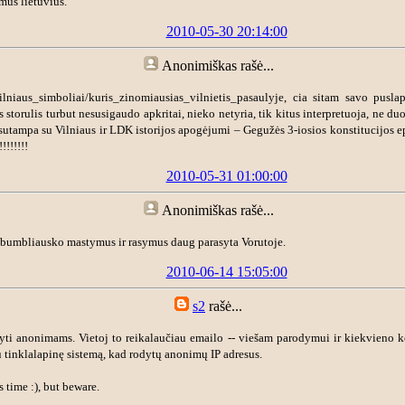
mus lietuvius.
2010-05-30 20:14:00
Anonimiškas
rašė...
/vilniaus_simboliai/kuris_zinomiausias_vilnietis_pasaulyje, cia sitam savo pus
as storulis turbut nesusigaudo apkritai, nieko netyria, tik kitus interpretuoja, ne d
sutampa su Vilniaus ir LDK istorijos apogėjumi – Gegužės 3-iosios konstitucijos e
!!!!!!!
2010-05-31 01:00:00
Anonimiškas
rašė...
"bumbliausko mastymus ir rasymus daug parasyta Vorutoje.
2010-06-14 15:05:00
s2
rašė...
yti anonimams. Vietoj to reikalaučiau emailo -- viešam parodymui ir kiekvieno ko
u tinklalapinę sistemą, kad rodytų anonimų IP adresus.
s time :), but beware.