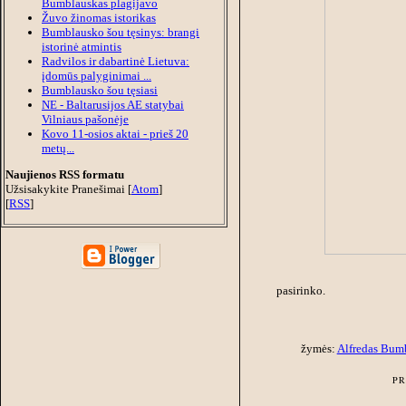
Bumblauskas plagijavo
Žuvo žinomas istorikas
Bumblausko šou tęsinys: brangi
istorinė atmintis
Radvilos ir dabartinė Lietuva:
įdomūs palyginimai ...
Bumblausko šou tęsiasi
NE - Baltarusijos AE statybai
Vilniaus pašonėje
Kovo 11-osios aktai - prieš 20
metų...
Naujienos RSS formatu
Užsisakykite Pranešimai [
Atom
]
[
RSS
]
pasirinko.
žymės:
Alfredas Bum
PR