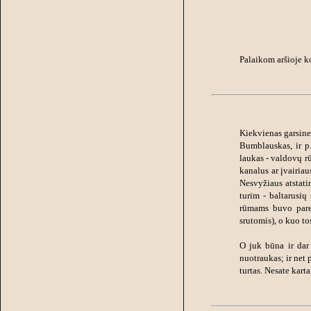
Palaikom aršioje k
Kiekvienas garsine 
Bumblauskas, ir p.
laukas - valdovų r
kanalus ar įvairia
Nesvyžiaus atstat
turim - baltarusi
rūmams buvo parei
srutomis), o kuo t
O juk būna ir dar
nuotraukas; ir net 
turtas. Nesate kart