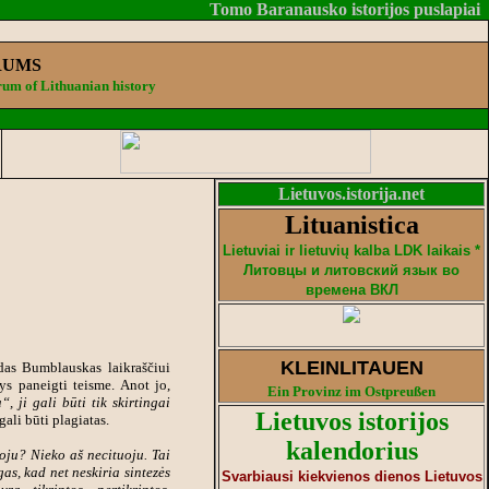
Tomo Baranausko istorijos puslapiai
RUMS
um of Lithuanian history
Lietuvos.istorija.net
Lituanistica
Lietuviai ir lietuvių kalba LDK laikais *
Литовцы и литовский язык во
времена ВКЛ
KLEINLITAUEN
das Bumblauskas laikraščiui
ys paneigti teisme. Anot jo,
Ein Provinz im Ostpreußen
, ji gali būti tik skirtingai
Lietuvos istorijos
egali būti plagiatas.
kalendorius
uoju? Nieko aš necituoju. Tai
gas, kad net neskiria sintezės
Svarbiausi kiekvienos dienos Lietuvos