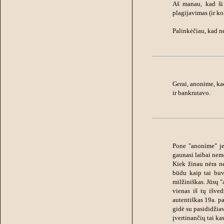
Aš manau, kad ši s
plagijavimas (ir ko
Palinkėčiau, kad ne
Gerai, anonime, kad
ir bankrutavo.
Pone "anonime" jei
gaunasi laibai nem
Kiek žinau nėra ne
būdu kaip tai buv
milžiniškas. Jūsų 
vienas iš tų išve
autentiškas 19a. pa
gidė su pasididžia
įvertinančių tai ka