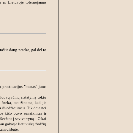
me ar Lietuvoje toleruojamas
raštis daug neteko, gal dėl to
u prostitucijos "menas" jums
Valdovų rūmų atstatymą tokiu
 šneka, bet žinoma, kad jis
 išvedžiojimais. Tik deja nei
os kičo buvo sunaikintas ir
švežtos į savivartyną... O kai
dau galvoje lietuviškų žodžių
kam dirbate.