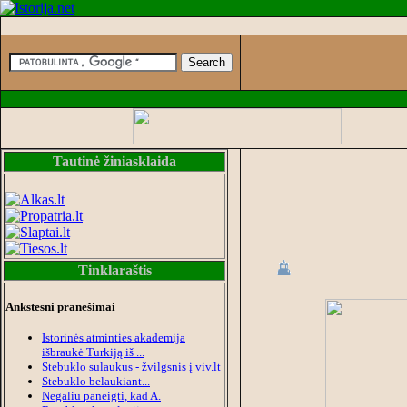
Tautinė žiniasklaida
Tinklaraštis
Ankstesni pranešimai
Istorinės atminties akademija
išbraukė Turkiją iš ...
Stebuklo sulaukus - žvilgsnis į viv.lt
Stebuklo belaukiant...
Negaliu paneigti, kad A.