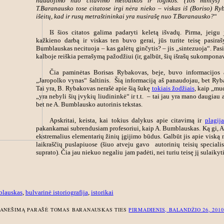
naudojimo nuo citavimo metodikos ir logikos. (Tos mintys) yr
T.Baranausko tose citatose irgi nėra nieko – viskas iš (Boriso) Ryb
išeitų, kad ir rusų metraštininkai yra nusirašę nuo T.Baranausko?
“
Iš šios citatos galima padaryti keletą išvadų. Pirma, jeigu j
kažkieno darbą ir viskas ten buvo gerai, jūs turite teisę pasiraš
Bumblauskas necituoja – kas galėtų ginčytis? – jis „sintezuoja“. Pa
kalboje reiškia perrašymą pažodžiui (ir, galbūt, šių išrašų sukompon
Čia paminėtas Borisas Rybakovas, beje, buvo informacijos 
„Jaropolko vynas“ šaltinis. Šią informaciją aš panaudojau, bet Ryb
Tai yra, B. Rybakovas nerašė apie šią šukę
tokiais žodžiais
, kaip „mu
„yra nebyli šių įvykių liudininkė“ ir t.t. – tai jau yra mano daugiau 
bet ne A. Bumblausko autorinis tekstas.
Apskritai, keista, kai tokius dalykus apie citavimą ir
plagij
pakankamai subrendusiam profesoriui, kaip A. Bumblauskas. Ką gi, 
ekstremalius elementarių žinių įgijimo būdus. Galbūt jis apie viską 
laikraščių puslapiuose (šiuo atveju gavo autorinių teisių specialis
suprato). Čia jau niekuo negaliu jam padėti, nei turiu teisę jį sulaikyt
blauskas
,
bulvarinė istoriografija
,
istorikai
ANEŠIMĄ PARAŠĖ TOMAS BARANAUSKAS TIES
PIRMADIENIS, BALANDŽIO 26, 201