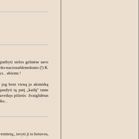
graibyti sielos gelmėse savo
eks-nacionaldemokrato (!) K.
s... abiems !
 jog bent vieną jo akimirką
audyti tą patį „kaifą“ tame
uveikęs pilietis: žvaigždėtas
to...
sitetą;, isvyti ji is lietuvos,