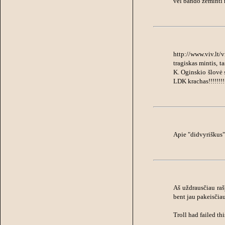
vel bando zeminti 
http://www.viv.lt
tragiskas mintis, t
K. Oginskio šlovė 
LDK krachas!!!!!!!!!
Apie "didvyriškus
Aš uždrausčiau raš
bent jau pakeisčia
Troll had failed thi