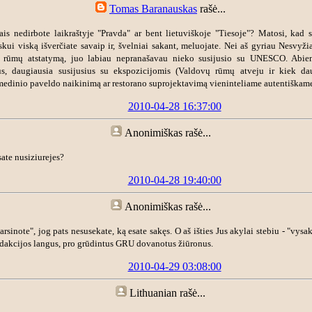
Tomas Baranauskas
rašė...
ais nedirbote laikraštyje "Pravda" ar bent lietuviškoje "Tiesoje"? Matosi, kad s
kui viską išverčiate savaip ir, švelniai sakant, meluojate. Nei aš gyriau Nesvyžia
 rūmų atstatymą, juo labiau nepranašavau nieko susijusio su UNESCO. Abie
s, daugiausia susijusius su ekspozicijomis (Valdovų rūmų atveju ir kiek da
medinio paveldo naikinimą ar restorano suprojektavimą vieninteliame autentiškame
2010-04-28 16:37:00
Anonimiškas
rašė...
ate nusiziurejes?
2010-04-28 19:40:00
Anonimiškas
rašė...
garsinote", jog pats nesusekate, ką esate sakęs. O aš išties Jus akylai stebiu - "vysa
edakcijos langus, pro grūdintus GRU dovanotus žiūronus.
2010-04-29 03:08:00
Lithuanian
rašė...