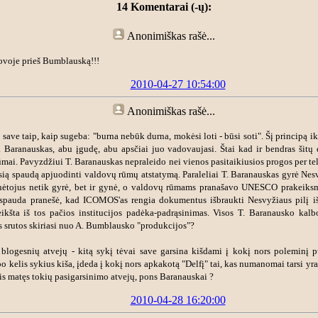
14 Komentarai (-ų):
Anonimiškas
rašė...
ovoje prieš Bumblauską!!!
2010-04-27 10:54:00
Anonimiškas
rašė...
save taip, kaip sugeba: "burna nebūk durna, mokėsi loti - būsi soti". Šį principą iki
 Baranauskas, abu įgudę, abu apsčiai juo vadovaujasi. Štai kad ir bendras šitų 
ūmai. Pavyzdžiui T. Baranauskas nepraleido nei vienos pasitaikiusios progos per te
usią spaudą apjuodinti valdovų rūmų atstatymą. Paraleliai T. Baranauskas gyrė Nesv
inėtojus netik gyrė, bet ir gynė, o valdovų rūmams pranašavo UNESCO prakeiksmą
ų spauda pranešė, kad ICOMOS'as rengia dokumentus išbraukti Nesvyžiaus pilį iš
kšta iš tos pačios institucijos padėka-padrąsinimas. Visos T. Baranausko kalbo
os srutos skiriasi nuo A. Bumblausko "produkcijos"?
 blogesnių atvejų - kitą sykį tėvai save garsina kišdami į kokį nors poleminį
po kelis sykius kiša, įdeda į kokį nors apkakotą "Delfį" tai, kas numanomai tarsi y
ais matęs tokių pasigarsinimo atvejų, pons Baranauskai ?
2010-04-28 16:20:00