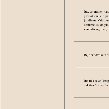
Jūs, anonime, kart
pasisakymus, o pas
juodinau Valdovų
konkrečius dalyku
vandalizmą, pvz., 
Beje ar advokata es
Jūs tiek save "išsi
aukštus "Tiesos" r