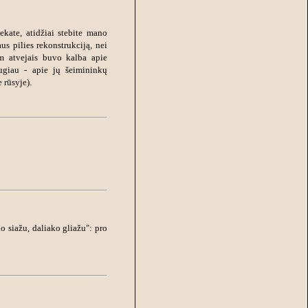
ekate, atidžiai stebite mano
us pilies rekonstrukciją, nei
m atvejais buvo kalba apie
ugiau - apie jų šeimininkų
 rūsyje).
ko siažu, daliako gliažu": pro