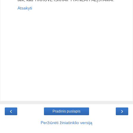
Atsakyti
‹
›
Pradinis puslapis
Peržiūrėti žiniatinklio versiją