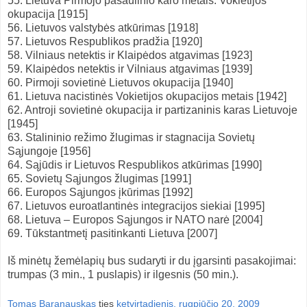
55. Lietuva Pirmojo pasaulinio karo metais: Vokietijos
okupacija [1915]
56. Lietuvos valstybės atkūrimas [1918]
57. Lietuvos Respublikos pradžia [1920]
58. Vilniaus netektis ir Klaipėdos atgavimas [1923]
59. Klaipėdos netektis ir Vilniaus atgavimas [1939]
60. Pirmoji sovietinė Lietuvos okupacija [1940]
61. Lietuva nacistinės Vokietijos okupacijos metais [1942]
62. Antroji sovietinė okupacija ir partizaninis karas Lietuvoje
[1945]
63. Stalininio režimo žlugimas ir stagnacija Sovietų
Sąjungoje [1956]
64. Sąjūdis ir Lietuvos Respublikos atkūrimas [1990]
65. Sovietų Sąjungos žlugimas [1991]
66. Europos Sąjungos įkūrimas [1992]
67. Lietuvos euroatlantinės integracijos siekiai [1995]
68. Lietuva – Europos Sąjungos ir NATO narė [2004]
69. Tūkstantmetį pasitinkanti Lietuva [2007]
Iš minėtų žemėlapių bus sudaryti ir du įgarsinti pasakojimai:
trumpas (3 min., 1 puslapis) ir ilgesnis (50 min.).
Tomas Baranauskas
ties
ketvirtadienis, rugpjūčio 20, 2009