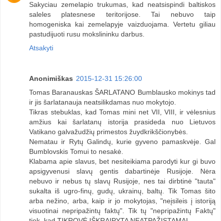
Sakyciau zemelapio trukumas, kad neatsispindi baltiskos
saleles platesnese teritorijose. Tai nebuvo taip
homogeniska kai zemelapyje vaizduojama. Vertetu giliau
pastudijuoti rusu mokslininku darbus.
Atsakyti
Anonimiškas
2015-12-31 15:26:00
Tomas Baranauskas ŠARLATANO Bumblausko mokinys tad
ir jis šarlatanauja neatsilikdamas nuo mokytojo.
Tikras stebuklas, kad Tomas mini net VII, VIII, ir vėlesnius
amžius kai šarlatanų istorija prasideda nuo Lietuvos
Vatikano galvažudžių primestos žuydkrikščionybės.
Nematau ir Rytų Galindų, kurie gyveno pamaskvėje. Gal
Bumblovskis Tomui to nesakė.
Klabama apie slavus, bet nesiteikiama parodyti kur gi buvo
apsigyvenusi slavų gentis dabartinėje Rusijoje. Nėra
nebuvo ir nebus tų slavų Rusijoje, nes tai dirbtinė "tauta"
sukalta iš ugro-finų, gudų, ukrainų, baltų. Tik Tomas šito
arba nežino, arba, kaip ir jo mokytojas, "neįsileis į istoriją
visuotinai nepripažintų faktų". Tik tų "nepripažintų Faktų"
tiek, kad TIKROVĖ IŠKRAIPYTA NEATPAŽĮSTAMAI.