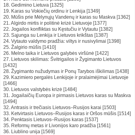
18. Gedimino Lietuva [1325]
19. Karas su Vokiečių ordinu ir Lenkija [1349]
20. Mūšis prie Mėlynųjų Vandenų ir karas su Maskva [1362]
21. Algirdo mirtis ir politinė krizė Lietuvoje [1377]
22. Jogailos konfliktas su Kęstučiu ir Vytautu [1382]
23. Sąjunga su Lenkija ir Lietuvos krikštas [1387]
24. Vytauto valdymo pradžia: viltys ir nusivylimai [1398]
25. Žalgirio mūšis [1410]
26. Melno taika ir Lietuvos galybės viršūnė [1422]
27. Lietuvos skilimas: Švitrigailos ir Žygimanto Lietuvos
[1432]
28. Žygimanto nužudymas ir Ponų Tarybos iškilimas [1438]
29. Kazimiero pergalės Lenkijoje ir pralaimėjimai Lietuvoje
[1466]
30. Lietuvos valstybės krizė [1484]
31. Jogailaičių Europa ir pirmasis Lietuvos karas su Maskva
[1494]
32. Antrasis ir trečiasis Lietuvos–Rusijos karai [1503]
33. Ketvirtasis Lietuvos–Rusijos karas ir Oršos mūšis [1514]
34. Penktasis Lietuvos–Rusijos karas [1537]
35. Reformų metas ir Livonijos karo pradžia [1561]
36. Liublino unija [1569]