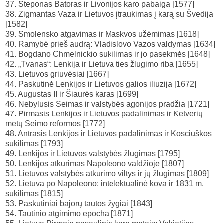
37. Steponas Batoras ir Livonijos karo pabaiga [1577]
38. Zigmantas Vaza ir Lietuvos įtraukimas į karą su Švedija
[1582]
39. Smolensko atgavimas ir Maskvos užėmimas [1618]
40. Ramybė prieš audrą: Vladislovo Vazos valdymas [1634]
41. Bogdano Chmelnickio sukilimas ir jo pasekmės [1648]
42. „Tvanas“: Lenkija ir Lietuva ties žlugimo riba [1655]
43. Lietuvos griuvėsiai [1667]
44. Paskutinė Lenkijos ir Lietuvos galios iliuzija [1672]
45. Augustas II ir Šiaurės karas [1699]
46. Nebylusis Seimas ir valstybės agonijos pradžia [1721]
47. Pirmasis Lenkijos ir Lietuvos padalinimas ir Ketverių
metų Seimo reformos [1772]
48. Antrasis Lenkijos ir Lietuvos padalinimas ir Kosciuškos
sukilimas [1793]
49. Lenkijos ir Lietuvos valstybės žlugimas [1795]
50. Lenkijos atkūrimas Napoleono valdžioje [1807]
51. Lietuvos valstybės atkūrimo viltys ir jų žlugimas [1809]
52. Lietuva po Napoleono: intelektualinė kova ir 1831 m.
sukilimas [1815]
53. Paskutiniai bajorų tautos žygiai [1843]
54. Tautinio atgimimo epocha [1871]