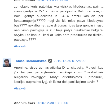
zemelapis kuris pateiktas yra visiskas kliedesynas, paimta
slavu gentys is 2-7 amziu ir patalpintos Baltu zemese, o
Baltu gentys sudeliotos is 13-14 amziu...kas cia per
fantasmagorija????? negi visi kiti tokie patys kliedesynai
bus???? nekalbu net apie dirbtinas ribas tarp genciu ir rusu
nebuvimo pavolgyje is kur beje patys rusakalbiai bulgarai
atvyko i balkanus...kazi ar koks nors pradinukas ne tiksliau
papaisytu????
Atsakyti
Tomas Baranauskas
2010-12-30 01:28:00
Anonime, visos gentys atitinka IX a. situaciją. Matosi, kad
jūs tai jau padarytumėte žemėlapius su "rusakalbiais
bulgarais Pavolgyje". Matyt, orientuojatės į pradinukų
istorijos supratimo lygį, tik iš kur tiek pasitikėjimo savimi?
Atsakyti
Anonimiškas
2010-12-30 13:56:00