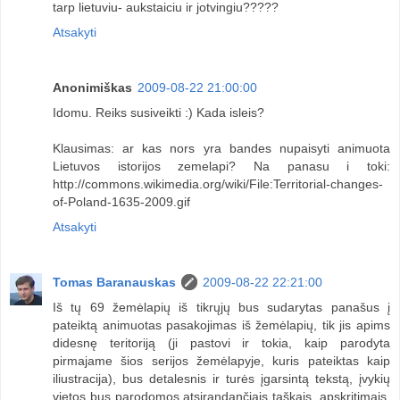
tarp lietuviu- aukstaiciu ir jotvingiu?????
Atsakyti
Anonimiškas
2009-08-22 21:00:00
Idomu. Reiks susiveikti :) Kada isleis?
Klausimas: ar kas nors yra bandes nupaisyti animuota
Lietuvos istorijos zemelapi? Na panasu i toki:
http://commons.wikimedia.org/wiki/File:Territorial-changes-
of-Poland-1635-2009.gif
Atsakyti
Tomas Baranauskas
2009-08-22 22:21:00
Iš tų 69 žemėlapių iš tikrųjų bus sudarytas panašus į
pateiktą animuotas pasakojimas iš žemėlapių, tik jis apims
didesnę teritoriją (ji pastovi ir tokia, kaip parodyta
pirmajame šios serijos žemėlapyje, kuris pateiktas kaip
iliustracija), bus detalesnis ir turės įgarsintą tekstą, įvykių
vietos bus parodomos atsirandančiais taškais, apskritimais,