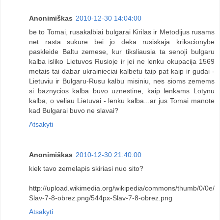
Anonimiškas
2010-12-30 14:04:00
be to Tomai, rusakalbiai bulgarai Kirilas ir Metodijus rusams
net rasta sukure bei jo deka rusiskaja krikscionybe
paskleide Baltu zemese, kur tiksliausia ta senoji bulgaru
kalba isliko Lietuvos Rusioje ir jei ne lenku okupacija 1569
metais tai dabar ukrainieciai kalbetu taip pat kaip ir gudai -
Lietuviu ir Bulgaru-Rusu kalbu misiniu, nes sioms zemems
si baznycios kalba buvo uznestine, kaip lenkams Lotynu
kalba, o veliau Lietuvai - lenku kalba...ar jus Tomai manote
kad Bulgarai buvo ne slavai?
Atsakyti
Anonimiškas
2010-12-30 21:40:00
kiek tavo zemelapis skiriasi nuo sito?
http://upload.wikimedia.org/wikipedia/commons/thumb/0/0e/
Slav-7-8-obrez.png/544px-Slav-7-8-obrez.png
Atsakyti