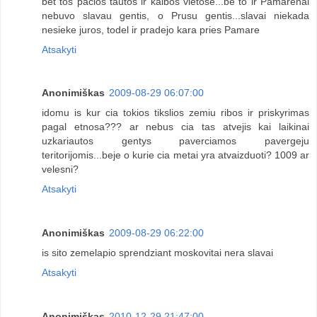
bet tos pacios tautos ir kalbos vietose...be to ir Pamarenai
nebuvo slavau gentis, o Prusu gentis...slavai niekada
nesieke juros, todel ir pradejo kara pries Pamare
Atsakyti
Anonimiškas
2009-08-29 06:07:00
idomu is kur cia tokios tikslios zemiu ribos ir priskyrimas
pagal etnosa??? ar nebus cia tas atvejis kai laikinai
uzkariautos gentys paverciamos pavergeju
teritorijomis...beje o kurie cia metai yra atvaizduoti? 1009 ar
velesni?
Atsakyti
Anonimiškas
2009-08-29 06:22:00
is sito zemelapio sprendziant moskovitai nera slavai
Atsakyti
Anonimiškas
2010-12-29 21:47:00