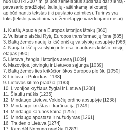
nuo 860 iki 2007 m. (šiuos žemėlapius sudariau dar žiemą -
pavasario pradžioje), šalia jų - atitinkamą laikotarpį
apibūdinantis tekstas (iki puslapio apimties). Turinys yra
toks (teksto pavadinimas ir žemėlapyje vaizduojami metai):
1. Kuršių Apuolė prie Europos istorijos ištakų [860]
2. Vulfstano aisčiai Rytų Europos transformacijų fone [885]
3. Baltų žemės naujų krikščioniškų valstybių apsuptyje [966]
4. Naujakrikščių valstybių interesai ir antrasis krikšto misijų
etapas [990]
5. Lietuva įžengia į istorijos areną [1009]
6. Mazovijos, jotvingių ir Lietuvos sąjunga [1039]
7. Baltų žemės ties krikščioniškos Europos pleištu [1050]
8. Lietuva ir Polockas [1138]
9. Lietuvos kilimo pradžia [1183]
10. Livonijos kryžiaus žygiai ir Lietuva [1208]
11. Šiaulių mūšis [1235]
12. Mindaugo Lietuva Vokiečių ordino apsuptyje [1238]
13. Mindaugo krikštas ir karūnacija [1249]
14. Mindaugo karūnos kaina [1255]
15. Mindaugo apostazė ir nužudymas [1261]
16. Traidenio Lietuva [1274]
17. Karo dėl Nemuno pradžia [1283]