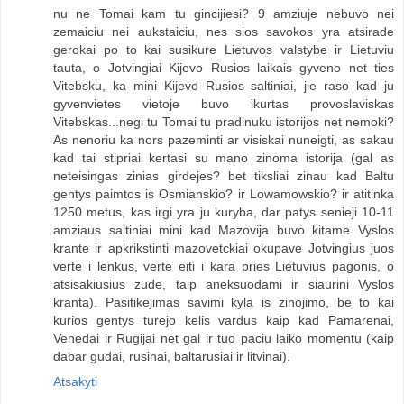
nu ne Tomai kam tu gincijiesi? 9 amziuje nebuvo nei
zemaiciu nei aukstaiciu, nes sios savokos yra atsirade
gerokai po to kai susikure Lietuvos valstybe ir Lietuviu
tauta, o Jotvingiai Kijevo Rusios laikais gyveno net ties
Vitebsku, ka mini Kijevo Rusios saltiniai, jie raso kad ju
gyvenvietes vietoje buvo ikurtas provoslaviskas
Vitebskas...negi tu Tomai tu pradinuku istorijos net nemoki?
As nenoriu ka nors pazeminti ar visiskai nuneigti, as sakau
kad tai stipriai kertasi su mano zinoma istorija (gal as
neteisingas zinias girdejes? bet tiksliai zinau kad Baltu
gentys paimtos is Osmianskio? ir Lowamowskio? ir atitinka
1250 metus, kas irgi yra ju kuryba, dar patys senieji 10-11
amziaus saltiniai mini kad Mazovija buvo kitame Vyslos
krante ir apkrikstinti mazovetckiai okupave Jotvingius juos
verte i lenkus, verte eiti i kara pries Lietuvius pagonis, o
atsisakiusius zude, taip aneksuodami ir siaurini Vyslos
kranta). Pasitikejimas savimi kyla is zinojimo, be to kai
kurios gentys turejo kelis vardus kaip kad Pamarenai,
Venedai ir Rugijai net gal ir tuo paciu laiko momentu (kaip
dabar gudai, rusinai, baltarusiai ir litvinai).
Atsakyti