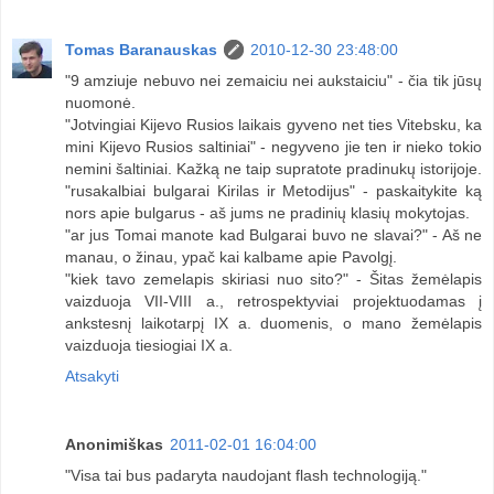
Tomas Baranauskas
2010-12-30 23:48:00
"9 amziuje nebuvo nei zemaiciu nei aukstaiciu" - čia tik jūsų
nuomonė.
"Jotvingiai Kijevo Rusios laikais gyveno net ties Vitebsku, ka
mini Kijevo Rusios saltiniai" - negyveno jie ten ir nieko tokio
nemini šaltiniai. Kažką ne taip supratote pradinukų istorijoje.
"rusakalbiai bulgarai Kirilas ir Metodijus" - paskaitykite ką
nors apie bulgarus - aš jums ne pradinių klasių mokytojas.
"ar jus Tomai manote kad Bulgarai buvo ne slavai?" - Aš ne
manau, o žinau, ypač kai kalbame apie Pavolgį.
"kiek tavo zemelapis skiriasi nuo sito?" - Šitas žemėlapis
vaizduoja VII-VIII a., retrospektyviai projektuodamas į
ankstesnį laikotarpį IX a. duomenis, o mano žemėlapis
vaizduoja tiesiogiai IX a.
Atsakyti
Anonimiškas
2011-02-01 16:04:00
"Visa tai bus padaryta naudojant flash technologiją."