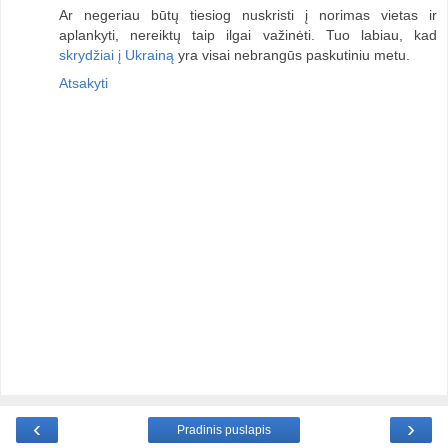
Ar negeriau būtų tiesiog nuskristi į norimas vietas ir
aplankyti, nereiktų taip ilgai važinėti. Tuo labiau, kad
skrydžiai į Ukrainą
yra visai nebrangūs paskutiniu metu.
Atsakyti
‹
›
Pradinis puslapis