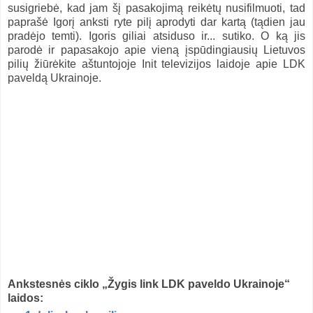
susigriebė, kad jam šį pasakojimą reikėtų nusifilmuoti, tad
paprašė Igorį anksti ryte pilį aprodyti dar kartą (tądien jau
pradėjo temti). Igoris giliai atsiduso ir... sutiko. O ką jis
parodė ir papasakojo apie vieną įspūdingiausių Lietuvos
pilių žiūrėkite aštuntojoje Init televizijos laidoje apie LDK
paveldą Ukrainoje.
Ankstesnės ciklo „Žygis link LDK paveldo Ukrainoje“
laidos: