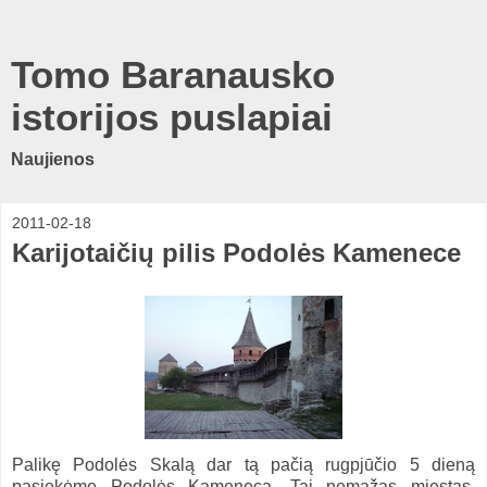
Tomo Baranausko
istorijos puslapiai
Naujienos
2011-02-18
Karijotaičių pilis Podolės Kamenece
Palikę Podolės Skalą dar tą pačią rugpjūčio 5 dieną
pasiekėme Podolės Kamenecą. Tai nemažas miestas,