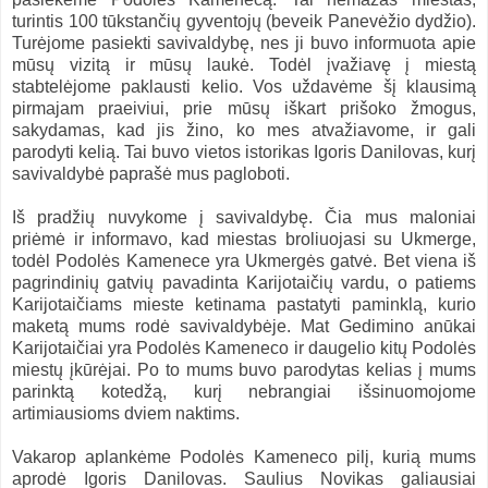
turintis 100 tūkstančių gyventojų (beveik Panevėžio dydžio).
Turėjome pasiekti savivaldybę, nes ji buvo informuota apie
mūsų vizitą ir mūsų laukė. Todėl įvažiavę į miestą
stabtelėjome paklausti kelio. Vos uždavėme šį klausimą
pirmajam praeiviui, prie mūsų iškart prišoko žmogus,
sakydamas, kad jis žino, ko mes atvažiavome, ir gali
parodyti kelią. Tai buvo vietos istorikas Igoris Danilovas, kurį
savivaldybė paprašė mus pagloboti.
Iš pradžių nuvykome į savivaldybę. Čia mus maloniai
priėmė ir informavo, kad miestas broliuojasi su Ukmerge,
todėl Podolės Kamenece yra Ukmergės gatvė. Bet viena iš
pagrindinių gatvių pavadinta Karijotaičių vardu, o patiems
Karijotaičiams mieste ketinama pastatyti paminklą, kurio
maketą mums rodė savivaldybėje. Mat Gedimino anūkai
Karijotaičiai yra Podolės Kameneco ir daugelio kitų Podolės
miestų įkūrėjai. Po to mums buvo parodytas kelias į mums
parinktą kotedžą, kurį nebrangiai išsinuomojome
artimiausioms dviem naktims.
Vakarop aplankėme Podolės Kameneco pilį, kurią mums
aprodė Igoris Danilovas. Saulius Novikas galiausiai