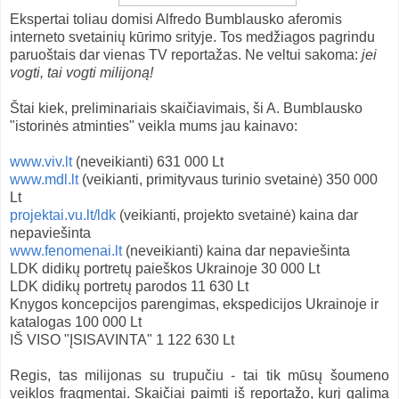
Ekspertai toliau domisi Alfredo Bumblausko aferomis
interneto svetainių kūrimo srityje. Tos medžiagos pagrindu
paruoštais dar vienas TV reportažas. Ne veltui sakoma:
jei
vogti, tai vogti milijoną!
Štai kiek, preliminariais skaičiavimais, ši A. Bumblausko
"istorinės atminties" veikla mums jau kainavo:
www.viv.lt
(neveikianti) 631 000 Lt
www.mdl.lt
(veikianti, primityvaus turinio svetainė) 350 000
Lt
projektai.vu.lt/ldk
(veikianti, projekto svetainė) kaina dar
nepaviešinta
www.fenomenai.lt
(neveikianti) kaina dar nepaviešinta
LDK didikų portretų paieškos Ukrainoje 30 000 Lt
LDK didikų portretų parodos 11 630 Lt
Knygos koncepcijos parengimas, ekspedicijos Ukrainoje ir
katalogas 100 000 Lt
IŠ VISO "ĮSISAVINTA" 1 122 630 Lt
Regis, tas milijonas su trupučiu - tai tik mūsų šoumeno
veiklos fragmentai. Skaičiai paimti iš reportažo, kurį galima