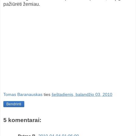
pažiūrėti žemiau.
Tomas Baranauskas
ties
šeštadienis, balandžio 03, 2010
Bendrinti
5 komentarai:
Petras R.
2010-04-04 01:06:00