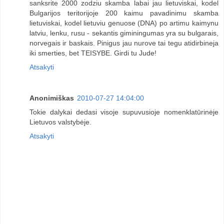
sanksrite 2000 zodziu skamba labai jau lietuviskai, kodel
Bulgarijos teritorijoje 200 kaimu pavadinimu skamba
lietuviskai, kodel lietuviu genuose (DNA) po artimu kaimynu
latviu, lenku, rusu - sekantis giminingumas yra su bulgarais,
norvegais ir baskais. Pinigus jau nurove tai tegu atidirbineja
iki smerties, bet TEISYBE. Girdi tu Jude!
Atsakyti
Anonimiškas
2010-07-27 14:04:00
Tokie dalykai dedasi visoje supuvusioje nomenklatūrinėje
Lietuvos valstybėje.
Atsakyti