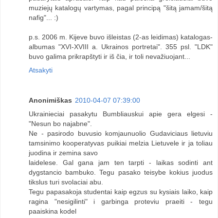
muziejų katalogų vartymas, pagal principą "šitą jamam/šitą
nafig"... :)
p.s. 2006 m. Kijeve buvo išleistas (2-as leidimas) katalogas-
albumas "XVI-XVIII a. Ukrainos portretai". 355 psl. "LDK"
buvo galima prikrapštyti ir iš čia, ir toli nevažiuojant...
Atsakyti
Anonimiškas
2010-04-07 07:39:00
Ukrainieciai pasakytu Bumbliauskui apie gera elgesi -
"Nesun bo najabne".
Ne - pasirodo buvusio komjaunuolio Gudaviciaus lietuviu
tamsinimo kooperatyvas puikiai melzia Lietuvele ir ja toliau
juodina ir zemina savo
laidelese. Gal gana jam ten tarpti - laikas sodinti ant
dygstancio bambuko. Tegu pasako teisybe kokius juodus
tikslus turi svolaciai abu.
Tegu papasakoja studentai kaip egzus su kysiais laiko, kaip
ragina "nesigilinti" i garbinga proteviu praeiti - tegu
paaiskina kodel