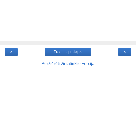
‹
›
Pradinis puslapis
Peržiūrėti žiniatinklio versiją