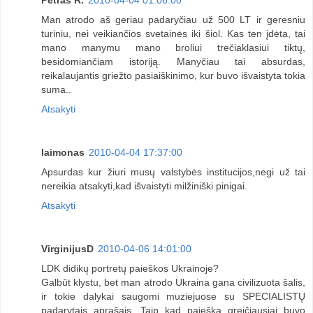
Man atrodo aš geriau padaryčiau už 500 LT ir geresniu
turiniu, nei veikiančios svetainės iki šiol. Kas ten įdėta, tai
mano manymu mano broliui trečiaklasiui tiktų,
besidomiančiam istoriją. Manyčiau tai absurdas,
reikalaujantis griežto pasiaiškinimo, kur buvo išvaistyta tokia
suma..
Atsakyti
laimonas
2010-04-04 17:37:00
Apsurdas kur žiuri musų valstybės institucijos,negi už tai
nereikia atsakyti,kad išvaistyti milžiniški pinigai.
Atsakyti
VirginijusD
2010-04-06 14:01:00
LDK didikų portretų paieškos Ukrainoje?
Galbūt klystu, bet man atrodo Ukraina gana civilizuota šalis,
ir tokie dalykai saugomi muziejuose su SPECIALISTŲ
padarytais aprašais. Taip kad paieška greičiausiai buvo