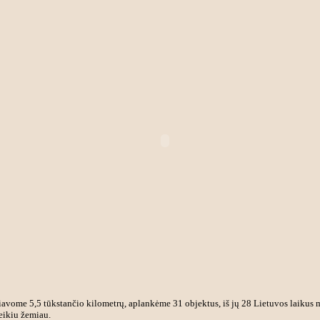
vome 5,5 tūkstančio kilometrų, aplankėme 31 objektus, iš jų 28 Lietuvos laikus me
eikiu žemiau.