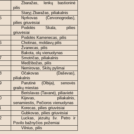
Zbaražas, lenkų bastioninė
pilis
Staryj Zbaražas, piliakalnis
5
Nyrkovas (Červonogrodas),
pilies griuvėsiai
Podolės Skala, pilies
griuvėsiai
Podolės Kamenecas, pilis
6
Chotinas, moldavų pilis
Žvanecas, pilis
Bakota, olų vienuolynas
7
Smotričas, piliakalnis
Medžibožas, pilis
Nemirovas, Skitų pylimai
8
Očakovas (Daševas),
piliakalnis
9
Parutinė (Olbija), senovės
graikų miestas
Berislavas (Tavanė), piliavietė
0
Kijevas, piliakalnis,
senamiestis, Pečioros vienuolynas
1
Korecas, pilies griuvėsiai
Gubkovas, pilies griuvėsiai
2
Luckas, jėzuitų šv. Petro ir
Povilo bažnyčios požemiai
Vilnius, pilis