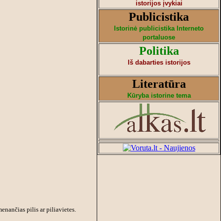
istorijos įvykiai
Publicistika
Istorinė publicistika Interneto
portaluose
Politika
Iš dabarties istorijos
Literatūra
Kūryba istorine tema
nančias pilis ar piliavietes.