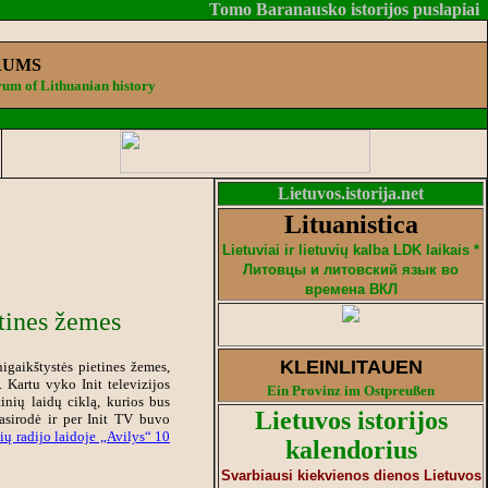
Tomo Baranausko istorijos puslapiai
RUMS
um of Lithuanian history
Lietuvos.istorija.net
Lituanistica
Lietuviai ir lietuvių kalba LDK laikais *
Литовцы и литовский язык во
времена ВКЛ
etines žemes
KLEINLITAUEN
igaikštystės pietines žemes,
 Kartu vyko Init televizijos
Ein Provinz im Ostpreußen
inių laidų ciklą, kurios bus
Lietuvos istorijos
pasirodė ir per Init TV buvo
ių radijo laidoje „Avilys“ 10
kalendorius
Svarbiausi kiekvienos dienos Lietuvos