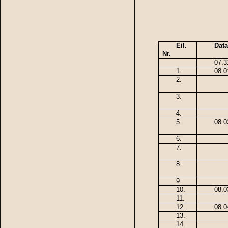
Eil.
Dat
Nr.
07.3
1.
08.0
2.
3.
4.
5.
08.0
6.
7.
8.
9.
10.
08.0
11.
12.
08.0
13.
14.