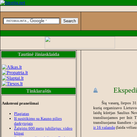
Tautinė žiniasklaida
Ekspedi
Tinklaraštis
Šią vasarą, liepos 3
Ankstesni pranešimai
kurią organizavo Lietuvos
laidų kūrėjas Saulius Nov
Plagiatas
transliuojamos per Init 
Iš susitikimo su Kauno pilies
transliuojama šiandien - j
darkytojais
ir 16 valandą
(laida vėliau
Žalgirio 600 metų jubiliejus: video
klipai