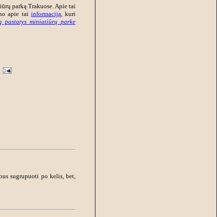
iūrų parką Trakuose. Apie tai
ino apie tai
informaciją
, kuri
ą pastatys miniatiūrų parke
us sugrupuoti po kelis, bet,