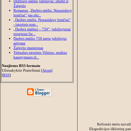
Didžiųjų mūšių jubiliejai: Durbė ir
Žalgiris
Romanas „Durbės mūšis. Nepasidavę
lemčiai“ jau ekr...
„Durbės mūšis. Nepasidavę lemčiai“
- istorinis rom...
„Durbės mūšiui – 750“: jubiliejiniai
renginiai lie...
Durbės mūšio 750 metų jubiliejui
artėjant
Žalgirio maratonas
Virtualus istorinis Vilnius: sunkus
kapstymasis iš...
Naujienos RSS formatu
Užsisakykite Pranešimai [
Atom
]
[
RSS
]
Kelionės metu nuvažia
Ekspedicijos išklotinę pat