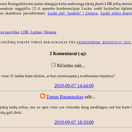
sios Kunigaikštystės parko draugija kelia ambicingą tikslą įkurti LDK pilių miniat
pasakojo rugpjūčio 12 d. spaudos konferencijoje Lucke, todėl luckiečiai išplat
alus skambiais pavadinimais:
Lucko pilį "perkels" į Lietuvą
,
Lucko pilies kopij
ros paveldas
,
LDK
,
Luckas
,
Ukraina
RANEŠIMĄ PARAŠĖ TOMAS BARANAUSKAS TIES
PENKTADIENIS, RUGSĖJO 03, 2010
2 Komentarai (-ų):
Ričardas
rašė...
ti visas 31 laidas šiam tiksliui, ar bus orentuojama į svarbesnius objektus?
2010-09-07 14:44:00
Tomas Baranauskas
rašė...
ektą laidų nebus, nes ne apie visus yra vienodai daug medžiagos, tad kai kurie b
dų gali išeiti.
2010-09-07 18:10:00