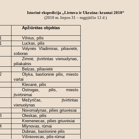
Istorinė ekspedicija „Lietuva ir Ukraina: krantai 2010“
(2010 m. liepos 31 – rugpjūčio 12 d.)
a
Apžiūrėtas objektas
1
Vilnius, pilis
1
Luckas, pilis
Volynės Vladimiras, piliavietė,
soboras
Zimnė, įtvirtintas vienuolynas,
piliakalnis
Belzas, piliavietė
2
Olyka, bastioninė pilis, miesto
vartai
Klevanė, pilis
Ostrogas, pilis, miesto
įtvirtinimai
Mežyričas, įtvirtintas
vienuolynas
Novomalynas, pilies griuvėsiai
3
Oleskas, pilis
Kremenecas, pilies griuvėsiai
4
Mlynovas, rūmai
Dubnas, bastioninė pilis
Višniovecas, pilis-rūmai