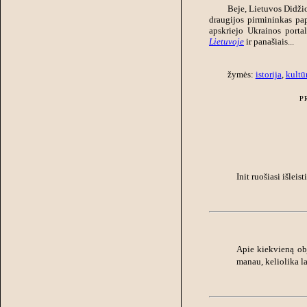
Beje, Lietuvos Didžio
draugijos pirmininkas pa
apskriejo Ukrainos port
Lietuvoje
ir panašiais...
žymės:
istorija
,
kultū
P
Init ruošiasi išleis
Apie kiekvieną obj
manau, keliolika lai