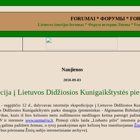
FORUMAI * ФОРУМЫ * FO
Lietuvos istorijos forumas * Форум истории Литвы * For
.
Naujienos
2010-09-03
cija į Lietuvos Didžiosios Kunigaikštystės pi
1 - rugpjūčio 12 d., dalyvavau istorinėje ekspedicijoje į Lietuvos Didžiosios Kun
 Didžiosios Kunigaikštystės parko draugija (pirmininkas - Algimantas Birbilas).
ikas, kuris iš šios kelionės metu nufilmuotos medžiagos ketina parengti pažint
TV ir internete
www.sarmatija.lt
. Pirmoji ciklo laida „Liubarto pilis“ internete 
ą galima pažiūrėti žemiau, o rytoj pasakojimas apie kelionę bus transliuojamas
Žin
 bus prieinama Žinių radijo internetiniame archyve).