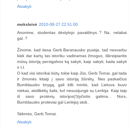
Atsakyti
moksleivė
2010-08-27 22:51:00
Anonime, studentas dėstytojo pavaldinys..? Na, nelabai
gal..?
Žinome, kad tiesa Gerb.Baranausko pusėje, tad nesvarbu
kiek dar kartų tas istoriku vadinamas žmogus, iškreipiantis
mūsų istoriją persigalvos ką sakyti, kaip sakyti, kada sakyti
ir t.t.
O kad visi istorikai būtų tokie kaip Jūs, Gerb.Tomai..gal tada
ir žmonės kitaip į savo istoriją žiūrėtų. Nes paskaičius
Bumblausko knygą, gali kilti mintis, kad Lietuva buvo
niekas, atsilikėlių šalis, kol nesusijungė su Lenkija. Kaip taip
iš savo protėvių istorijos(!)tyčiotis galima... Nors,
Bumblausko protėviai gal Lenkijoj sėdi..
Sėkmės, Gerb.Tomai.
Atsakyti