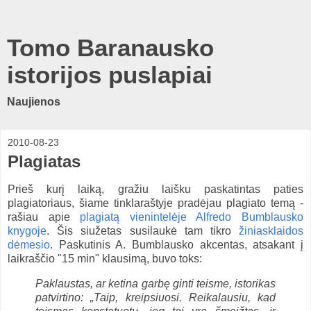
Tomo Baranausko
istorijos puslapiai
Naujienos
2010-08-23
Plagiatas
Prieš kurį laiką, gražiu laišku paskatintas paties
plagiatoriaus, šiame tinklaraštyje pradėjau plagiato temą -
rašiau apie
plagiatą vienintelėje Alfredo Bumblausko
knygoje
. Šis siužetas susilaukė tam tikro
žiniasklaidos
dėmesio
. Paskutinis A. Bumblausko akcentas, atsakant į
laikraščio "15 min" klausimą, buvo toks:
Paklaustas, ar ketina garbę ginti teisme, istorikas
patvirtino: „Taip, kreipsiuosi. Reikalausiu, kad