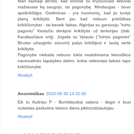
Man kažkaip atrodo, kad kovose su kryžiuočiais lietuviai
mažiausiai ką saugojo, tai pagonybę. Mindaugas - buvo
apsikrikštijęs. Gediminas - yra nuomonių, kad jis turėjo
planų krikštytis. Bent jau kad nebuvo priešiškas
krikščionybei - tai beveik faktas. Algirdas su garsiuoju "tvirtu
pagoniu" Kestučiu derėjosi krikštytis už teritorijas (dab.
Karaliaučiaus sritį). Jogaila su Vytautu ("tvirtos pagonės"
Birutės užaugintu sūnumi) patys krikštijosi ir tautą vertė
krikštytis.
Pagonybė niekada nebuvo tokia neatskiriama lietuviškos
nacionalinės tapatybės dalimi, kokia vėlesniais laikais tapo
krikščionybė.
Atsakyti
Anonimiškas
2010-08-30 14:32:00
Eik tu Audriau P - Bumblauskai satana - degsi ir busi
nuteistas paskutine teismo diena piktozodziautojau
Atsakyti