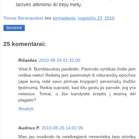
laisvės atėmimu iki trejų metų.
Tomas Baranauskas
ties
pirmadienis, rugpjūčio 23, 2010
Bendrinti
25 komentarai:
Ričardas
2010-08-24 01:32:00
Visai A. Bumblauskas pasileido. Pasirodo vyriškas žodis jam
reiškia nieko! Reikėtų jam pasimokyti iš viduramžių epochos
(apie kurią rašė savo pirmoje knygoje!) personažų žodžio
tęstinumą. Reikia suprasti, kad šitu gestu jis parodė, jog yra
neteisus. Tomai, o Jūs bandysite kreptis į teismą dėl
plagiato?
Atsakyti
Audrius P.
2010-08-26 14:01:00
Man jau nusibodo ta nesibaigianti nesantaika tarp istorikų