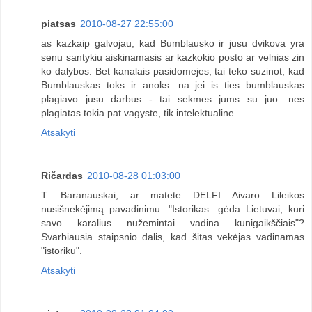
piatsas
2010-08-27 22:55:00
as kazkaip galvojau, kad Bumblausko ir jusu dvikova yra
senu santykiu aiskinamasis ar kazkokio posto ar velnias zin
ko dalybos. Bet kanalais pasidomejes, tai teko suzinot, kad
Bumblauskas toks ir anoks. na jei is ties bumblauskas
plagiavo jusu darbus - tai sekmes jums su juo. nes
plagiatas tokia pat vagyste, tik intelektualine.
Atsakyti
Ričardas
2010-08-28 01:03:00
T. Baranauskai, ar matete DELFI Aivaro Lileikos
nusišnekėjimą pavadinimu: "Istorikas: gėda Lietuvai, kuri
savo karalius nužemintai vadina kunigaikščiais"?
Svarbiausia staipsnio dalis, kad šitas vekėjas vadinamas
"istoriku".
Atsakyti