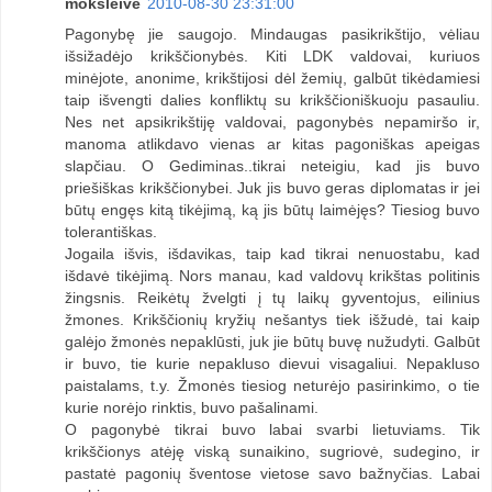
moksleivė
2010-08-30 23:31:00
Pagonybę jie saugojo. Mindaugas pasikrikštijo, vėliau
išsižadėjo krikščionybės. Kiti LDK valdovai, kuriuos
minėjote, anonime, krikštijosi dėl žemių, galbūt tikėdamiesi
taip išvengti dalies konfliktų su krikščioniškuoju pasauliu.
Nes net apsikrikštiję valdovai, pagonybės nepamiršo ir,
manoma atlikdavo vienas ar kitas pagoniškas apeigas
slapčiau. O Gediminas..tikrai neteigiu, kad jis buvo
priešiškas krikščionybei. Juk jis buvo geras diplomatas ir jei
būtų engęs kitą tikėjimą, ką jis būtų laimėjęs? Tiesiog buvo
tolerantiškas.
Jogaila išvis, išdavikas, taip kad tikrai nenuostabu, kad
išdavė tikėjimą. Nors manau, kad valdovų krikštas politinis
žingsnis. Reikėtų žvelgti į tų laikų gyventojus, eilinius
žmones. Krikščionių kryžių nešantys tiek išžudė, tai kaip
galėjo žmonės nepaklūsti, juk jie būtų buvę nužudyti. Galbūt
ir buvo, tie kurie nepakluso dievui visagaliui. Nepakluso
paistalams, t.y. Žmonės tiesiog neturėjo pasirinkimo, o tie
kurie norėjo rinktis, buvo pašalinami.
O pagonybė tikrai buvo labai svarbi lietuviams. Tik
krikščionys atėję viską sunaikino, sugriovė, sudegino, ir
pastatė pagonių šventose vietose savo bažnyčias. Labai