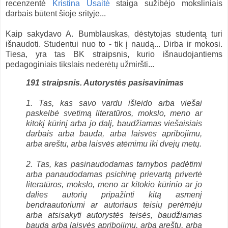
recenzentė
Kristina Ūsaitė
staiga sužibėjo moksliniais
darbais būtent šioje srityje...
Kaip sakydavo A. Bumblauskas, dėstytojas studentą turi
išnaudoti. Studentui nuo to - tik į naudą... Dirba ir mokosi.
Tiesa, yra tas BK straipsnis, kurio išnaudojantiems
pedagoginiais tikslais nederėtų užmiršti...
191 straipsnis. Autorystės pasisavinimas
1. Tas, kas savo vardu išleido arba viešai
paskelbė svetimą literatūros, mokslo, meno ar
kitokį kūrinį arba jo dalį, baudžiamas viešaisiais
darbais arba bauda, arba laisvės apribojimu,
arba areštu, arba laisvės atėmimu iki dvejų metų.
2. Tas, kas pasinaudodamas tarnybos padėtimi
arba panaudodamas psichinę prievartą privertė
literatūros, mokslo, meno ar kitokio kūrinio ar jo
dalies autorių pripažinti kitą asmenį
bendraautoriumi ar autoriaus teisių perėmėju
arba atsisakyti autorystės teisės, baudžiamas
bauda arba laisvės apribojimu, arba areštu, arba