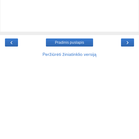
‹
›
Pradinis puslapis
Peržiūrėti žiniatinklio versiją