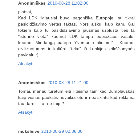
Anonimiškas
2010-08-28 11:02:00
piatsai,
Kad LDK ilgiausiai buvo pagoniška Europoje, tai tikrai
pasididžiavimo vertas faktas. Nors aišku, kaip kam. Gal
tokiem kaip tu pasididžiavimo jausmas užplūsta ties ta
"istorine vieta" kuomet LDK tampa popiežiaus vasale,
kuomet Mindaugą patepa "šventuoju aliejumi"... Kuomet
civilizuotumas ir kultūra "teka" iš Lenkijos krikščionybės
pavidalu :)
Atsakyti
Anonimiškas
2010-08-28 11:21:00
Tomai, manau turetum eiti i teisma tam kad Bumblauskas
kaip vienas paukstis nevaiksciotu ir neaiskintu kad reklama
tau daro..... ar ne taip ?
Atsakyti
moksleivė
2010-08-29 02:36:00