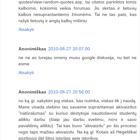
quotes/view-random-quotes.asp, tai citatos parinktos tomis
kalbomis, kokiomis veikia forumas. Jis skirtas ir lietuvių
kalbos nesuprantantiems žmonėms. Tai ne tas pats, kas
rašyti lietuvių ir anglų kalbų mišiniu.
Atsakyti
Anonimiškas
2010-08-27 20:07:00
ne ne as turejau omeny musu google diskusija, nu bet ne
esme
Atsakyti
Anonimiškas
2010-08-27 20:56:00
nu ką gi, sakykim jog viskas, kas nutinka, viskas tik į naudą.
Mane visada stebino tas savaime suprantamas akivaizdus
"natūralumas" su kuriuo dėstytojai naudodavosi studentų
atliktu darbu (šiaip jau darbu svetimu, nors ir savo
pavaldinių atliktu). Tai kas buvo "akivaizdu" po šio proceso
regis taps mažiau akivaizdu. Na ką gi. Kotais aš Hėgeliškai
pozityvus dėl šitos istorijos apie istorikus.