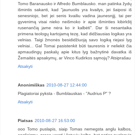
Tomo Baranausko ir Alfredo Bumblausko. man patinka žydų
išmintis sakanti, kad "jaunuolis yra kvailys, jei šaiposi iš
senesniojo, bet jei senis kvailiu vadina jaunesnįjį, tai per
gyvenimą visai nieko neišmoko ir apie išminties kibirkštį
rusenančią jame nėra ko ir kalbėti". Dar ši nesantaika
primena teologų kartojamą tezę, kad didžiausias logikas yra
velnias. Taigi žmonės besididžiuoją savo logiką riejasi lyg
velniai... Gal Tomai pasistenkit būti tauresnis ir neliekit čia
apmaudingų paskalų apie kitus lyg bažnytinė davatka iš
Žemaitės apsakymų, ar Vinco Kudirkos sąmojų? Atsiprašau
Atsakyti
Anonimiškas
2010-08-27 12:44:00
Plagiatoriai pyksta - Bumblauskas - "Audrius P" ?
Atsakyti
Piatsas
2010-08-27 16:53:00
ooo Tomo puslapis, siaip Tomas nemegsta anglu kalbos,
anglicizmu, praso versti i lietuviu kalba, bet paties puslapyje