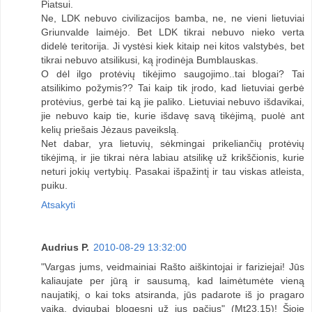
Piatsui.
Ne, LDK nebuvo civilizacijos bamba, ne, ne vieni lietuviai
Griunvalde laimėjo. Bet LDK tikrai nebuvo nieko verta
didelė teritorija. Ji vystėsi kiek kitaip nei kitos valstybės, bet
tikrai nebuvo atsilikusi, ką įrodinėja Bumblauskas.
O dėl ilgo protėvių tikėjimo saugojimo..tai blogai? Tai
atsilikimo požymis?? Tai kaip tik įrodo, kad lietuviai gerbė
protėvius, gerbė tai ką jie paliko. Lietuviai nebuvo išdavikai,
jie nebuvo kaip tie, kurie išdavę savą tikėjimą, puolė ant
kelių priešais Jėzaus paveikslą.
Net dabar, yra lietuvių, sėkmingai prikeliančių protėvių
tikėjimą, ir jie tikrai nėra labiau atsilikę už krikščionis, kurie
neturi jokių vertybių. Pasakai išpažintį ir tau viskas atleista,
puiku.
Atsakyti
Audrius P.
2010-08-29 13:32:00
"Vargas jums, veidmainiai Rašto aiškintojai ir fariziejai! Jūs
kaliaujate per jūrą ir sausumą, kad laimėtumėte vieną
naujatikį, o kai toks atsiranda, jūs padarote iš jo pragaro
vaiką, dvigubai blogesnį už jus pačius" (Mt23,15)! Šioje