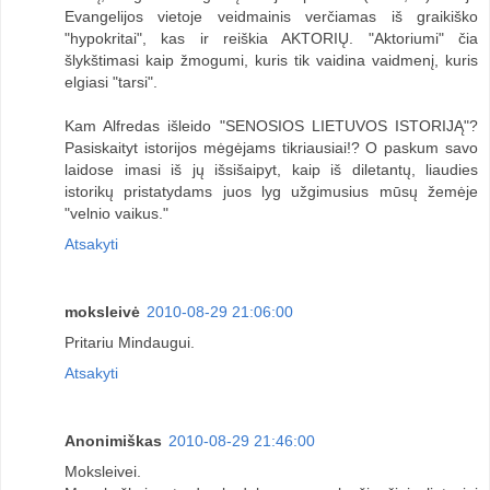
Evangelijos vietoje veidmainis verčiamas iš graikiško
"hypokritai", kas ir reiškia AKTORIŲ. "Aktoriumi" čia
šlykštimasi kaip žmogumi, kuris tik vaidina vaidmenį, kuris
elgiasi "tarsi".
Kam Alfredas išleido "SENOSIOS LIETUVOS ISTORIJĄ"?
Pasiskaityt istorijos mėgėjams tikriausiai!? O paskum savo
laidose imasi iš jų išsišaipyt, kaip iš diletantų, liaudies
istorikų pristatydams juos lyg užgimusius mūsų žemėje
"velnio vaikus."
Atsakyti
moksleivė
2010-08-29 21:06:00
Pritariu Mindaugui.
Atsakyti
Anonimiškas
2010-08-29 21:46:00
Moksleivei.