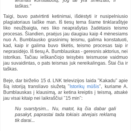
teismas konstatuotų, jog tai yra šmeižtas, ir
taškas.“
Taigi, buvo patvirtinti ketinimai, išdėstyti ir nusipelniusio
plagiatoriaus laiške man. Iš tiesų tema šiame tinklaraštyje
liko neužbaigta, nes liko neaprašytas žadėtasis teismo
procesas. Šiandien, praėjus jau daugiau kaip 4 mėnesiams
nuo A. Bumblausko grasinimų teismu, galima konstatuoti,
kad, kaip ir galima buvo tikėtis, teismo procesas taip ir
neprasidėjo. Iš tiesų A. Bumblauskas - geresnis aktorius, nei
istorikas. Tačiau ieškančiojo teisybės teismuose vaidmuo
jau suvaidintas, o pats teismas juk nereikalingas. Štai čia ir
taškas.
Beje, dar birželio 15 d. LNK televizijos laida "Kakadu" apie
šią istoriją transliavo siužetą "
Istorikų mūšis
", kuriame A.
Bumblauskas į klausimą, ar ketina kreiptis į teismą, atsakė
jau visai kitaip nei laikraščiui "15 min":
Nu svarstysim... Nu, matot, ką čia dabar gali
pasakyt, paprastai tada tokiais atvejais reklamą
tik darai...