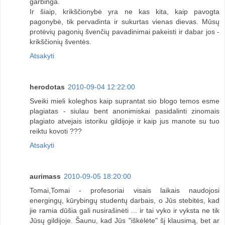
garbinga.
Ir šiaip, krikščionybė yra ne kas kita, kaip pavogta
pagonybė, tik pervadinta ir sukurtas vienas dievas. Mūsų
protėvių pagonių švenčių pavadinimai pakeisti ir dabar jos -
krikščionių šventės.
Atsakyti
herodotas
2010-09-04 12:22:00
Sveiki mieli koleghos kaip suprantat sio blogo temos esme
plagiatas - siulau bent anonimiskai pasidalinti zinomais
plagiato atvejais istoriku gildijoje ir kaip jus manote su tuo
reiktu kovoti ???
Atsakyti
aurimass
2010-09-05 18:20:00
Tomai,Tomai - profesoriai visais laikais naudojosi
energingų, kūrybingų studentų darbais, o Jūs stebitės, kad
jie ramia dūšia gali nusirašinėti ... ir tai vyko ir vyksta ne tik
Jūsų gildijoje. Šaunu, kad Jūs "iškėlėte" šį klausimą, bet ar