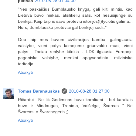
piatsas
2010-08-28 01:04:00
"Nes paskaičius Bumblausko knygą, gali kilti mintis, kad
Lietuva buvo niekas, atsilikėlių šalis, kol nesusijungė su
Lenkija. Kaip taip iš savo protėvių istorijos(!)tyčiotis galima...
Nors, Bumblausko protėviai gal Lenkijoj sėdi.."
Ooo taip mes buvom civilizacijos bamba, galingiausia
valstybe, vieni patys laimejome griunvaldo musi, vieni
patys... Taciau realybe kitokia - LDK ilgiausia Europoje
pagoniska valstybe, menkai apgyvendinta, milziniska
teritorija.
Atsakyti
Tomas Baranauskas
2010-08-28 01:27:00
Ričardui: "Ne tik Gediminas buvo karaliumi – bet karaliais
buvo ir Mindaugas, Treniota, Vaišelga, Švarcas..." Ne
Švarcas, o Švarcnegeris ;)
Atsakyti