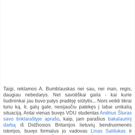
Taigi, reklamos A. Bumblauskas nei sau, nei man, regis,
daugiau nebedarys. Net savotiškai gaila - kai kurie
liudininkai jau buvo patys pradėję siūlytis... Nors veikti tikrai
turiu ką. Ir, galų gale, nesijaučiu patekęs į labai unikalią
situaciją. Antai vienas buvęs VDU studentas
Andrius Šturas
savo
tinklaraštyje aprašo
, kaip, jam parašius
bakalaurinį
darbą
iš Didžiosios Britanijos lietuvių bendruomenės
istorijos, buvęs formalus jo vadovas
Linas Saldukas
ir