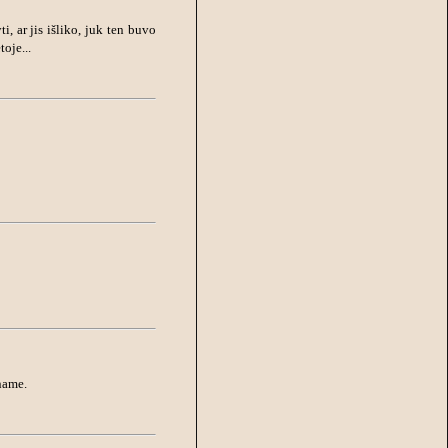
, ar jis išliko, juk ten buvo
oje...
name.