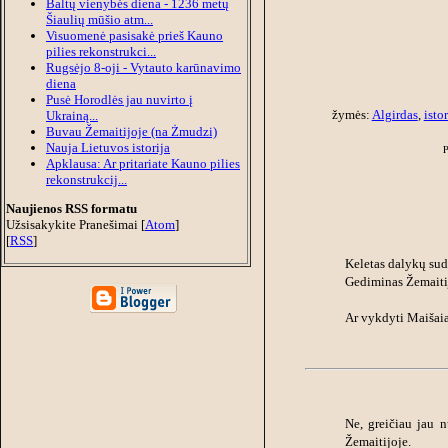
Baltų vienybės diena - 1236 metų
Šiaulių mūšio atm...
Visuomenė pasisakė prieš Kauno
pilies rekonstrukci...
Rugsėjo 8-oji - Vytauto karūnavimo
diena
Pusė Horodlės jau nuvirto į
žymės:
Algirdas
,
istor
Ukrainą...
Buvau Žemaitijoje (na Żmudzi)
Nauja Lietuvos istorija
Apklausa: Ar pritariate Kauno pilies
rekonstrukcij...
Naujienos RSS formatu
Užsisakykite Pranešimai [
Atom
]
[
RSS
]
Keletas dalykų su
Gediminas Žemaitijo
Ar vykdyti Maišaia
Ne, greičiau jau 
Žemaitijoje.