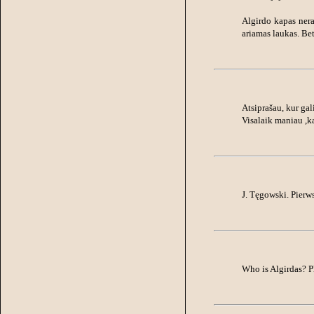
Algirdo kapas nera
ariamas laukas. Bet
Atsiprašau, kur ga
Visalaik maniau ,k
J. Tęgowski. Pier
Who is Algirdas? P