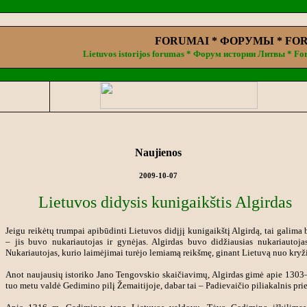
FORUMAI * ФОРУМЫ * FO
Lietuvos istorijos forumas * Форум истории Литвы * For
.
Naujienos
2009-10-07
Lietuvos didysis kunigaikštis Algirdas
Jeigu reikėtų trumpai apibūdinti Lietuvos didįjį kunigaikštį Algirdą, tai galima
– jis buvo nukariautojas ir gynėjas. Algirdas buvo didžiausias nukariautojas
Nukariautojas, kurio laimėjimai turėjo lemiamą reikšmę, ginant Lietuvą nuo kryž
Anot naujausių istoriko Jano Tengovskio skaičiavimų, Algirdas gimė apie 1303
tuo metu valdė Gedimino pilį Žemaitijoje, dabar tai – Padievaičio piliakalnis prie