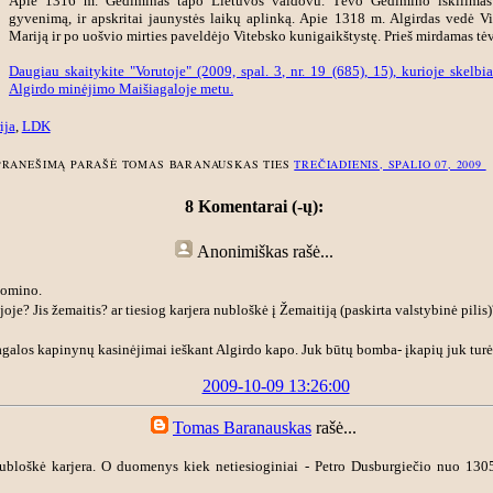
Apie 1316 m. Gediminas tapo Lietuvos valdovu. Tėvo Gedimino iškilimas 
gyvenimą, ir apskritai jaunystės laikų aplinką. Apie 1318 m. Algirdas vedė V
Mariją ir po uošvio mirties paveldėjo Vitebsko kunigaikštystę. Prieš mirdamas tė
Daugiau skaitykite "Vorutoje" (2009, spal. 3, nr. 19 (685), 15), kurioje skelb
Algirdo minėjimo Maišiagaloje metu.
ija
,
LDK
PRANEŠIMĄ PARAŠĖ TOMAS BARANAUSKAS TIES
TREČIADIENIS, SPALIO 07, 2009
8 Komentarai (-ų):
Anonimiškas
rašė...
domino.
je? Jis žemaitis? ar tiesiog karjera nubloškė į Žemaitiją (paskirta valstybinė pili
galos kapinynų kasinėjimai ieškant Algirdo kapo. Juk būtų bomba- įkapių juk turėt
2009-10-09 13:26:00
Tomas Baranauskas
rašė...
nubloškė karjera. O duomenys kiek netiesioginiai - Petro Dusburgiečio nuo 13