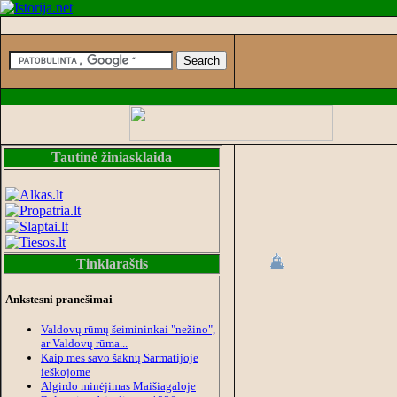
Tautinė žiniasklaida
Tinklaraštis
Ankstesni pranešimai
Valdovų rūmų šeimininkai "nežino",
ar Valdovų rūma...
Kaip mes savo šaknų Sarmatijoje
ieškojome
Algirdo minėjimas Maišiagaloje