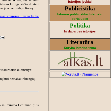
nulėmė ir Algirdo šeiminį
istorijos įvykiai
itebsko kunigaikščio dukterį
Publicistika
vas jam dar pridėjo Krėvą.
Istorinė publicistika Interneto
iamas straipsnis - mano kalba
portaluose
Politika
Iš dabarties istorijos
Literatūra
Kūryba istorine tema
s)?Iš kur tokie duomenys?
ų būti nemažai ir brangių.
05 m. minima Gedimino pilis