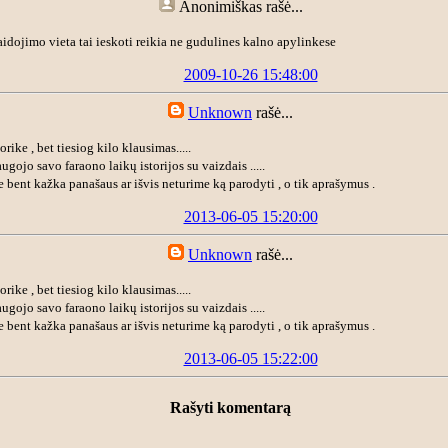
Anonimiškas
rašė...
laidojimo vieta tai ieskoti reikia ne gudulines kalno apylinkese
2009-10-26 15:48:00
Unknown
rašė...
orike , bet tiesiog kilo klausimas.....
augojo savo faraono laikų istorijos su vaizdais .....
me bent kažka panašaus ar išvis neturime ką parodyti , o tik aprašymus .
2013-06-05 15:20:00
Unknown
rašė...
orike , bet tiesiog kilo klausimas.....
augojo savo faraono laikų istorijos su vaizdais .....
me bent kažka panašaus ar išvis neturime ką parodyti , o tik aprašymus .
2013-06-05 15:22:00
Rašyti komentarą