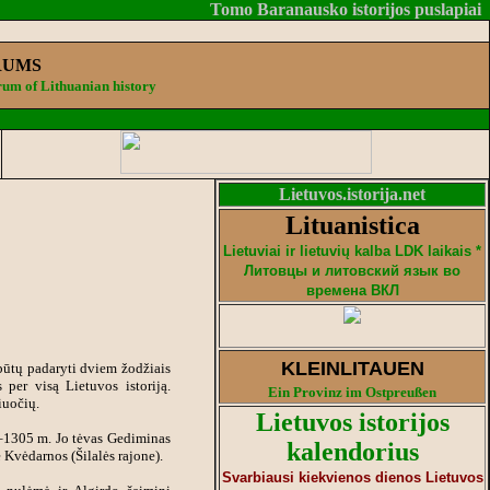
Tomo Baranausko istorijos puslapiai
RUMS
um of Lithuanian history
Lietuvos.istorija.net
Lituanistica
Lietuviai ir lietuvių kalba LDK laikais *
Литовцы и литовский язык во
времена ВКЛ
KLEINLITAUEN
 būtų padaryti dviem žodžiais
 per visą Lietuvos istoriją.
Ein Provinz im Ostpreußen
iuočių.
Lietuvos istorijos
–1305 m. Jo tėvas Gediminas
kalendorius
 Kvėdarnos (Šilalės rajone).
Svarbiausi kiekvienos dienos Lietuvos