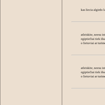
kas liecia algirdo 
atleiskite, neesu ist
egiptiečiai tiek išs
o lietuviai ar turi
atleiskite, neesu ist
egiptiečiai tiek išs
o lietuviai ar turi