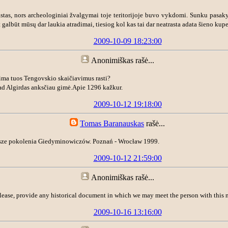
stas, nors archeologiniai žvalgymai toje teritorijoje buvo vykdomi. Sunku pasakyti
 galbūt mūsų dar laukia atradimai, tiesiog kol kas tai dar neatrasta adata šieno kupet
2009-10-09 18:23:00
Anonimiškas
rašė...
lima tuos Tengovskio skaičiavimus rasti?
ad Algirdas anksčiau gimė.Apie 1296 kažkur.
2009-10-12 19:18:00
Tomas Baranauskas
rašė...
wsze pokolenia Giedyminowiczów. Poznań - Wrocław 1999.
2009-10-12 21:59:00
Anonimiškas
rašė...
lease, provide any historical document in which we may meet the person with this 
2009-10-16 13:16:00