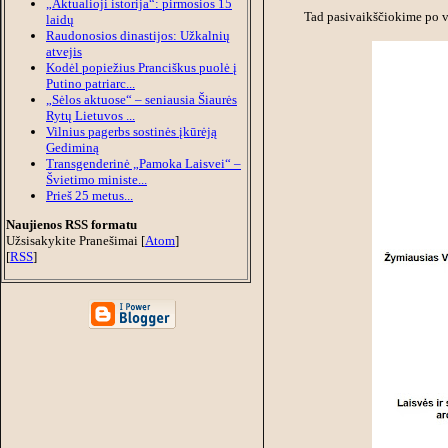
„Aktualioji istorija“: pirmosios 15
Tad pasivaikščiokime po vi
laidų
Raudonosios dinastijos: Užkalnių
atvejis
Kodėl popiežius Pranciškus puolė į
Putino patriarc...
„Sėlos aktuose“ – seniausia Šiaurės
Rytų Lietuvos ...
Vilnius pagerbs sostinės įkūrėją
Gediminą
Transgenderinė „Pamoka Laisvei“ –
Švietimo ministe...
Prieš 25 metus...
Naujienos RSS formatu
Užsisakykite Pranešimai [
Atom
]
[
RSS
]