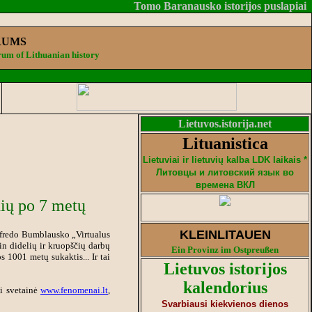
Tomo Baranausko istorijos puslapiai
RUMS
um of Lithuanian history
Lietuvos.istorija.net
Lituanistica
Lietuviai ir lietuvių kalba LDK laikais *
Литовцы и литовский язык во
времена ВКЛ
nių po 7 metų
KLEINLITAUEN
Alfredo Bumblausko
„
Virtualus
tin didelių ir kruopščių darbų
Ein Provinz im Ostpreußen
 1001 metų sukaktis... Ir tai
Lietuvos istorijos
kalendorius
li svetainė
www.fenomenai.lt
,
Svarbiausi kiekvienos dienos