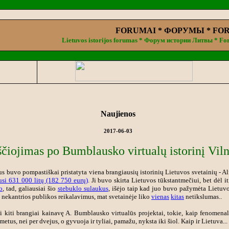
FORUMAI * ФОРУМЫ * FO
Lietuvos istorijos forumas * Форум истории Литвы * For
.
Naujienos
2017-06-03
ščiojimas po Bumblausko virtualų istorinį Vil
us buvo pompastiškai pristatyta viena brangiausių istorinių Lietuvos svetainių - 
si 631 000 litų (182 750 eurų)
. Ji buvo skirta Lietuvos tūkstantmečiui, bet dėl i
o
, tad, galiausiai šio
stebuklo sulaukus
, išėjo taip kad juo buvo pažymėta Lietuvos
 nekantrios publikos reikalavimus, mat svetainėje liko
vienas
kitas
netikslumas..
ei kiti brangiai kainavę A. Bumblausko virtualūs projektai, tokie, kaip fenomena
metus, nei per dvejus, o gyvuoja ir tyliai, pamažu, nyksta iki šiol. Kaip ir Lietuva...