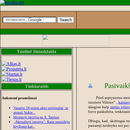
Tautinė žiniasklaida
Pasivaik
Tinklaraštis
Prieš septynerius met
Ankstesni pranešimai
istorinis Vilnius
“
,
kainavu
daugiau kaip
metus vėlav
Vasario 16-osios akto originalai: ar
buvo paskubėta, tenkinant
atrasti Vokie...
Įdomioji istorija su A. Tapinu
Džiugu, kad, skirtingai n
„Aktualioji istorija“: Kaip prasidėjo
pastaroji neišnyko nei per 
kryžiaus kar...