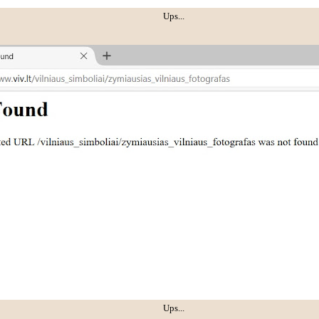
Ups...
Ups...