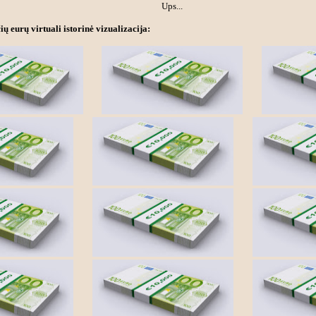
Ups...
ių eurų virtuali istorinė vizualizacija: