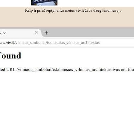
Kaip ir prieš septynerius metus viv.lt žada daug fenomenų...