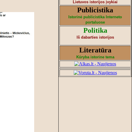
Lietuvos istorijos įvykiai
Publicistika
Istorinė publicistika Interneto
portaluose
Politika
Iš dabarties istorijos
Literatūra
Kūryba istorine tema