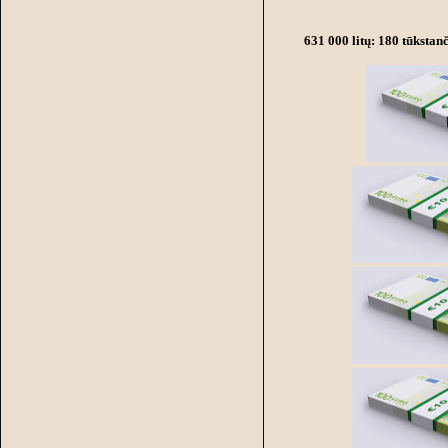
631 000 litų: 180 tūkstanč