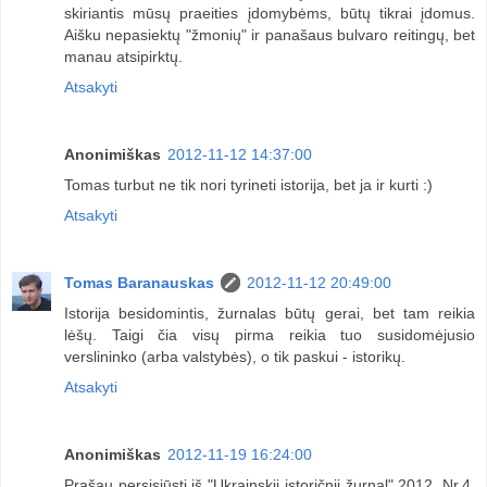
skiriantis mūsų praeities įdomybėms, būtų tikrai įdomus.
Aišku nepasiektų "žmonių" ir panašaus bulvaro reitingų, bet
manau atsipirktų.
Atsakyti
Anonimiškas
2012-11-12 14:37:00
Tomas turbut ne tik nori tyrineti istorija, bet ja ir kurti :)
Atsakyti
Tomas Baranauskas
2012-11-12 20:49:00
Istorija besidomintis, žurnalas būtų gerai, bet tam reikia
lėšų. Taigi čia visų pirma reikia tuo susidomėjusio
verslininko (arba valstybės), o tik paskui - istorikų.
Atsakyti
Anonimiškas
2012-11-19 16:24:00
Prašau persisiūsti iš "Ukrainskii istoričnii žurnal" 2012, Nr.4,