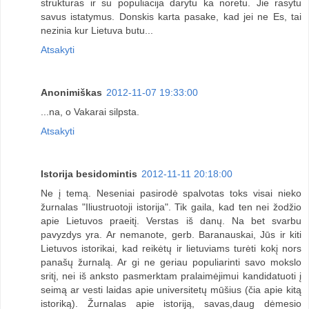
strukturas ir su populiacija darytu ka noretu. Jie rasytu
savus istatymus. Donskis karta pasake, kad jei ne Es, tai
nezinia kur Lietuva butu...
Atsakyti
Anonimiškas
2012-11-07 19:33:00
...na, o Vakarai silpsta.
Atsakyti
Istorija besidomintis
2012-11-11 20:18:00
Ne į temą. Neseniai pasirodė spalvotas toks visai nieko
žurnalas "Iliustruotoji istorija". Tik gaila, kad ten nei žodžio
apie Lietuvos praeitį. Verstas iš danų. Na bet svarbu
pavyzdys yra. Ar nemanote, gerb. Baranauskai, Jūs ir kiti
Lietuvos istorikai, kad reikėtų ir lietuviams turėti kokį nors
panašų žurnalą. Ar gi ne geriau populiarinti savo mokslo
sritį, nei iš anksto pasmerktam pralaimėjimui kandidatuoti į
seimą ar vesti laidas apie universitetų mūšius (čia apie kitą
istoriką). Žurnalas apie istoriją, savas,daug dėmesio