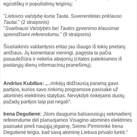
egzotiškų ir populistinių teiginių:
"
Lietuvos valstybę kuria Tauta. Suverenitetas priklauso
Tautai.
" (2 straipsnis)
"
Svarbiausi Valstybės bei Tautos gyvenimo klausimai
sprendžiami referendumu.
" (9 straipsnis)
Šiuolaikinis valdantysis elitas jau išaugo iš tokių prietarų
amžiaus. Jų komentarai vieningi, pagrįsta ta pačia
pasaulėžiūra ir nekelia abejonių (citatos pateikiamos iš
pastarųjų dienų informacinių pranešimų).
Andrius Kubilius:
„...rinkėjų didžiausią paramą gavo
partijos, kurios savo rinkimų programose pasisakė už
atominės elektrinės statybas. Nevykdyti rinkėjams duotų
pažadų partijos taip pat negali“.
Irena Degutienė:
„Nors dauguma balsavusiųjų sekmadienį
referendume dėl planuojamos Visagino atominės elektrinės
pasisakė prieš naująją jėgainę, Seimo Pirmininkė Irena
Degutienė teigia, kad savą atominę Lietuva privalo turėti.“