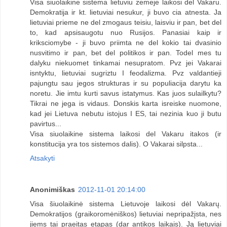
Visa siuolaikine sistema lietuviu zemeje laikosi del Vakaru.
Demokratija ir kt. lietuviai nesukur, ji buvo cia atnesta. Ja
lietuviai prieme ne del zmogaus teisiu, laisviu ir pan, bet del
to, kad apsisaugotu nuo Rusijos. Panasiai kaip ir
kriksciomybe - ji buvo priimta ne del kokio tai dvasinio
nusvitimo ir pan, bet del politikos ir pan. Todel mes tu
dalyku niekuomet tinkamai nesupratom. Pvz jei Vakarai
isntyktu, lietuviai sugriztu I feodalizma. Pvz valdantieji
pajungtu sau jegos strukturas ir su populiacija darytu ka
noretu. Jie imtu kurti savus istatymus. Kas juos sulailkytu?
Tikrai ne jega is vidaus. Donskis karta isreiske nuomone,
kad jei Lietuva nebutu istojus I ES, tai nezinia kuo ji butu
pavirtus...
Visa siuolaikine sistema laikosi del Vakaru itakos (ir
konstitucija yra tos sistemos dalis). O Vakarai silpsta...
Atsakyti
Anonimiškas
2012-11-01 20:14:00
Visa šiuolaikinė sistema Lietuvoje laikosi dėl Vakarų.
Demokratijos (graikoromėniškos) lietuviai nepripažįsta, nes
jiems tai praeitas etapas (dar antikos laikais). Ją lietuviai