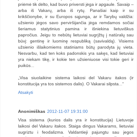
priėmė tik dėlto, kad buvo priversti jėga ir apgaule. Savaip –
arba iš Vakarų, arba iš rytų. Panašiai kaip ir su
krikščionybe, ir su Europos sąjunga, ar ir Tarybų valdžia:
užsienio jėgos savo perviršijančia jėga remdamos sočiai
šeriamus statytinius pamina ir išniekina lietuviškus
papročius. Jeigu to nebūtų lietuviai sugrįžtų į natūralų sau
būvį: gentinę ir luominę respubliką (savivaldą). Visiems
užsienio išlaikomiems statiniams būtų parodyta jų vieta.
Nesvarbu, kad ten koks padonskis yra sakęs, kad lietuviai
yra niekam tikę, ir kokie ten užsieniuose visi tokie geri ir
puikūs...
„Visa siuolaikine sistema laikosi del Vakaru itakos (ir
konstitucija yra tos sistemos dalis). O Vakarai silpsta...“
Atsakyti
Anonimiškas
2012-11-07 19:31:00
Visa sistema (kurios dalis yra ir konstitucija) Lietuvoje
laikosi del Vakaru itakos. Staiga dingus Vakarams, lietuviai
sugriztu i feodalizma. Valdantieji pajungtu sau jegos