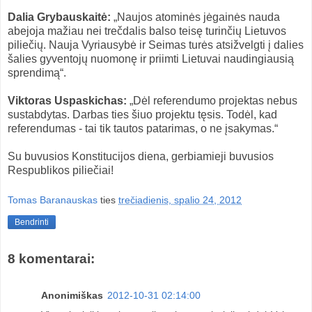
Dalia Grybauskaitė:
„Naujos atominės jėgainės nauda
abejoja mažiau nei trečdalis balso teisę turinčių Lietuvos
piliečių. Nauja Vyriausybė ir Seimas turės atsižvelgti į dalies
šalies gyventojų nuomonę ir priimti Lietuvai naudingiausią
sprendimą“.
Viktoras Uspaskichas:
„Dėl referendumo projektas nebus
sustabdytas. Darbas ties šiuo projektu tęsis. Todėl, kad
referendumas - tai tik tautos patarimas, o ne įsakymas.“
Su buvusios Konstitucijos diena, gerbiamieji buvusios
Respublikos piliečiai!
Tomas Baranauskas
ties
trečiadienis, spalio 24, 2012
Bendrinti
8 komentarai:
Anonimiškas
2012-10-31 02:14:00