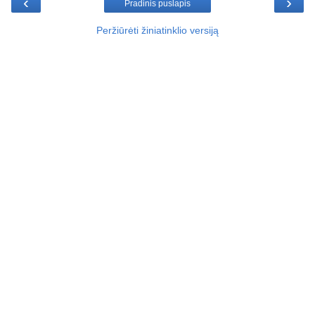
‹
›
Pradinis puslapis
Peržiūrėti žiniatinklio versiją